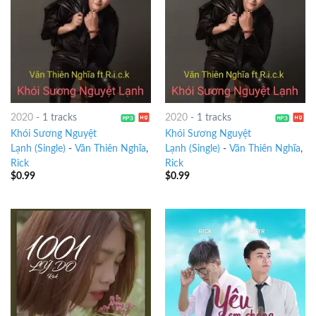
2020
-
1 tracks
2020
-
1 tracks
Khói Sương Nguyệt
Khói Sương Nguyệt
Lạnh (Single)
-
Văn Thiên Nghĩa
,
Lạnh (Single)
-
Văn Thiên Nghĩa
,
Rick
Rick
$
0.99
$
0.99