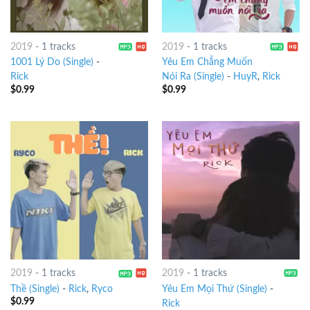
2019
-
1 tracks
2019
-
1 tracks
1001 Lý Do (Single)
-
Yêu Em Chẳng Muốn
Rick
Nói Ra (Single)
-
HuyR
,
Rick
$
0.99
$
0.99
2019
-
1 tracks
2019
-
1 tracks
Thề (Single)
-
Rick
,
Ryco
Yêu Em Mọi Thứ (Single)
-
$
0.99
Rick