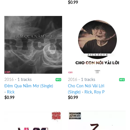
$
0.99
2016
-
1 tracks
2016
-
1 tracks
Đêm Qua Nằm Mơ (Single)
Cho Con Nói Vài Lời
-
Rick
(Single)
-
Rick
,
Roy P
$
0.99
$
0.99