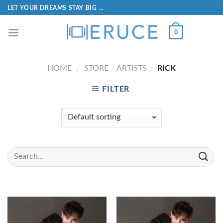
LET YOUR DREAMS STAY BIG ...
0
HOME
STORE
ARTISTS
RICK
/
/
/
FILTER