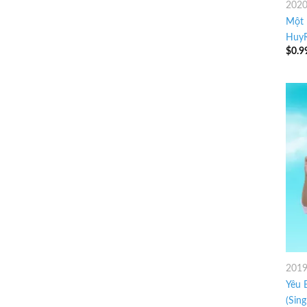
202
Một 
Huy
$
0.9
201
Yêu 
(Sing