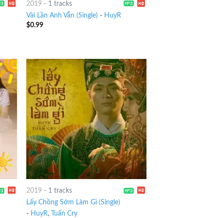
2019
-
1 tracks
Vài Lần Anh Vẫn (Single)
-
HuyR
$
0.99
2019
-
1 tracks
Lấy Chồng Sớm Làm Gì (Single)
-
HuyR
,
Tuấn Cry