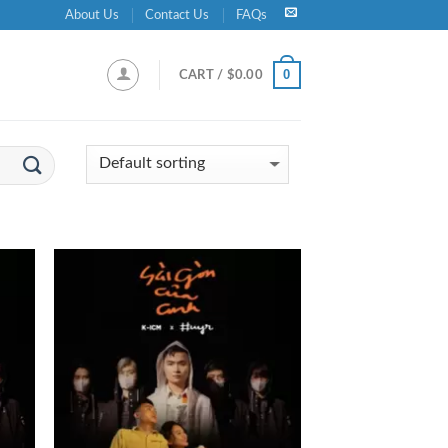
About Us
Contact Us
FAQs
0
CART /
$
0.00