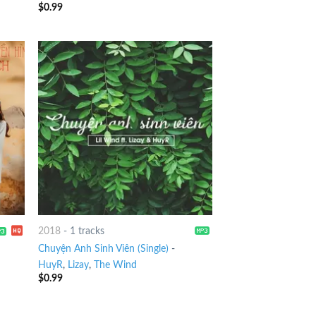
$
0.99
2018
-
1 tracks
Chuyện Anh Sinh Viên (Single)
-
HuyR
,
Lizay
,
The Wind
$
0.99