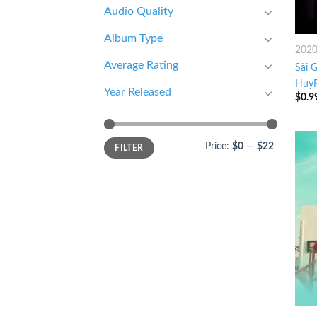
Audio Quality
Album Type
202
Average Rating
Sài 
Huy
Year Released
$
0.9
Price:
$0
—
$22
FILTER