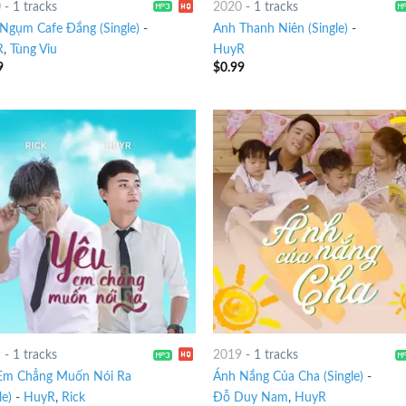
0
-
1 tracks
2020
-
1 tracks
Ngụm Cafe Đắng (Single)
-
Anh Thanh Niên (Single)
-
R
,
Tùng Viu
HuyR
9
$
0.99
9
-
1 tracks
2019
-
1 tracks
Em Chẳng Muốn Nói Ra
Ánh Nắng Của Cha (Single)
-
le)
-
HuyR
,
Rick
Đỗ Duy Nam
,
HuyR