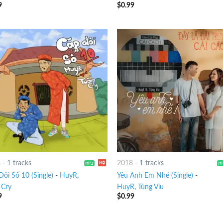
9
$
0.99
8
-
1 tracks
2018
-
1 tracks
Đôi Số 10 (Single)
-
HuyR
,
Yêu Anh Em Nhé (Single)
-
 Cry
HuyR
,
Tùng Viu
9
$
0.99