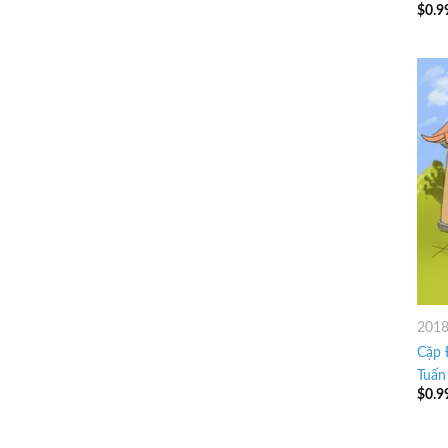
$
0.9
201
Cặp 
Tuấn
$
0.9