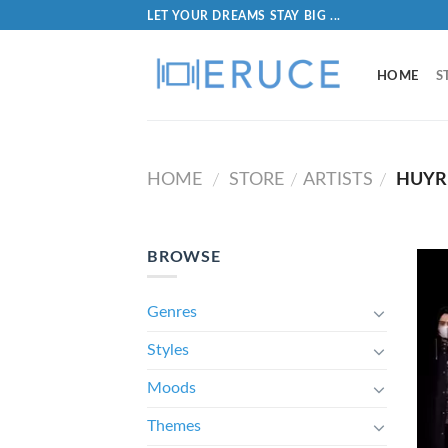
LET YOUR DREAMS STAY BIG ...
HOME
S
HOME
STORE
ARTISTS
HUYR
/
/
/
BROWSE
Genres
Styles
Moods
Themes