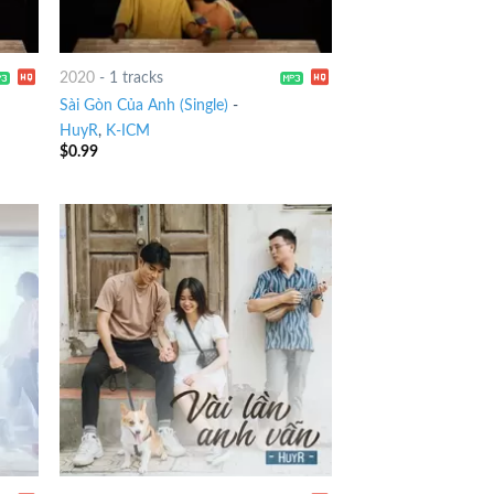
2020
-
1 tracks
Sài Gòn Của Anh (Single)
-
HuyR
,
K-ICM
$
0.99