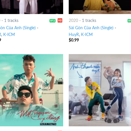
0
-
1 tracks
2020
-
1 tracks
Gòn Của Anh (Single)
-
Sài Gòn Của Anh (Single)
-
R
,
K-ICM
HuyR
,
K-ICM
9
$
0.99