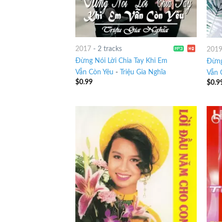
2017
-
2 tracks
201
Đừng Nói Lời Chia Tay Khi Em
Đừng
Vẫn Còn Yêu
-
Triệu Gia Nghĩa
Vẫn 
$
0.99
$
0.9