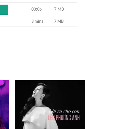
03:06
7 MB
Y
3 mins
7 MB