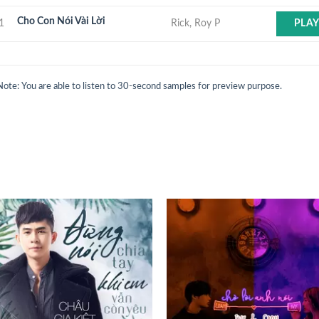
Cho Con Nói Vài Lời
1
Rick, Roy P
PLA
Note: You are able to listen to 30-second samples for preview purpose.