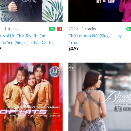
9
-
1 tracks
2020
-
1 tracks
 Nói Lời Chia Tay Khi Em
Chờ Lời Anh Nói (Single)
-
Ivy
,
Còn Yêu (Single)
-
Châu Gia Kiệt
Crou
9
$
0.99