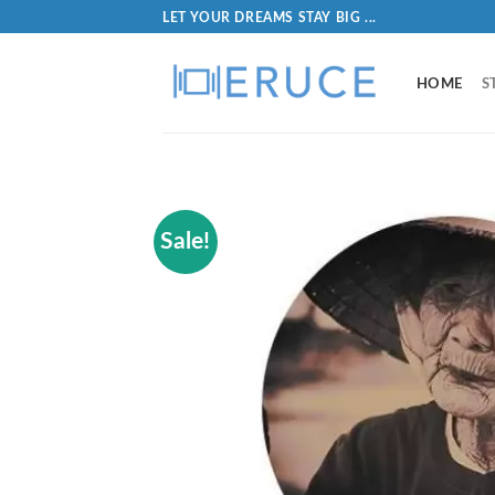
LET YOUR DREAMS STAY BIG ...
HOME
S
Sale!