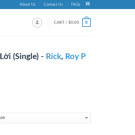
About Us
Contact Us
FAQs
0
CART /
$
0.00
ời (Single) -
Rick
,
Roy P