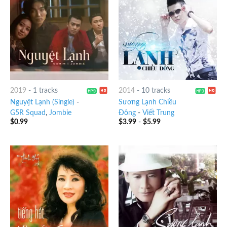
2019
-
1 tracks
2014
-
10 tracks
Nguyệt Lạnh (Single)
-
Sương Lạnh Chiều
G5R Squad
,
Jombie
Đông
-
Viết Trung
$
0.99
$
3.99
-
$
5.99