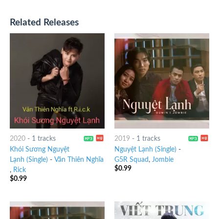
Related Releases
2020
-
1 tracks
2019
-
1 tracks
Khói Sương Nguyệt
Nguyệt Lạnh (Single)
-
Lạnh (Single)
-
Văn Thiên Nghĩa
G5R Squad
,
Jombie
$
0.99
,
Rick
$
0.99