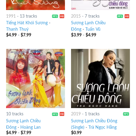
1991
-
13 tracks
2015
-
7 tracks
Tiếng Hát Khói Sương
-
Sương Lạnh Chiều
Thanh Thuý
Đông
-
Tuấn Vũ
$
4.99
-
$
7.99
$
3.99
-
$
4.99
10 tracks
2019
-
1 tracks
Sương Lạnh Chiều
Sương Lạnh Chiều Đông
Đông
-
Hoàng Lan
(Single)
-
Trà Ngọc Hằng
$
4.99
-
$
7.99
$
0.99