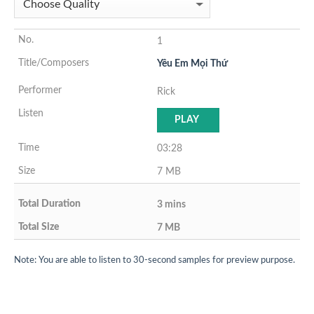
1
Yêu Em Mọi Thứ
Rick
PLAY
03:28
7 MB
3 mins
7 MB
Note: You are able to listen to 30-second samples for preview purpose.