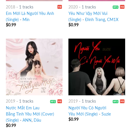
2018
-
1 tracks
2020
-
1 tracks
Em Mới Là Người Yêu Anh
Yêu Như Vậy Mới Vui
(Single)
-
Min
(Single)
-
Đinh Trang
,
CM1X
$
0.99
$
0.99
2019
-
1 tracks
2019
-
1 tracks
Nước Mắt Em Lau
Người Yêu Có Người
Bằng Tình Yêu Mới (Cover)
Yêu Mới (Single)
-
Suzie
$
0.99
(Single)
-
ANN
,
Dâu
$
0.99