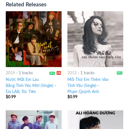
Related Releases
2019
-
1 tracks
2013
-
1 tracks
Nước Mắt Em Lau
Mỗi Thứ Em Thêm Vào
Bằng Tình Yêu Mới (Single)
-
Tình Yêu (Single)
-
Da LAB
,
Tóc Tiên
Phạm Quỳnh Anh
$
0.99
$
0.99