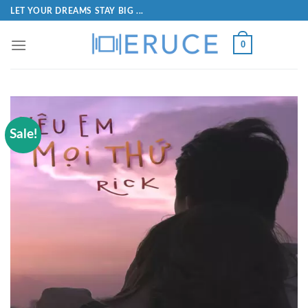
LET YOUR DREAMS STAY BIG ...
0
Sale!