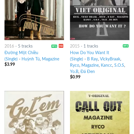
2016
-
5 tracks
2015
-
1 tracks
Đường Một Chiều
How Do You Want It
(Single)
-
Huỳnh Tú
,
Magazine
(Single)
-
B Ray
,
VickyBraak
,
$
3.99
Ryco
,
Magazine
,
Kancc
,
S.O.S
,
Yo.B
,
Đá Đen
$
0.99