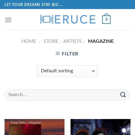
LET YOUR DREAMS STAY BIG ...
0
HOME
STORE
ARTISTS
MAGAZINE
/
/
/
FILTER