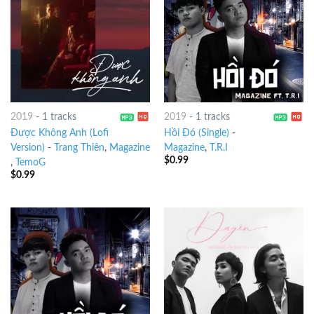
2019
-
1 tracks
2019
-
1 tracks
Được Không Anh (Lofi
Hồi Đó (Single)
-
Version)
-
Trang Thiên
,
Magazine
Magazine
,
T.R.I
$
0.99
,
TemoG
$
0.99