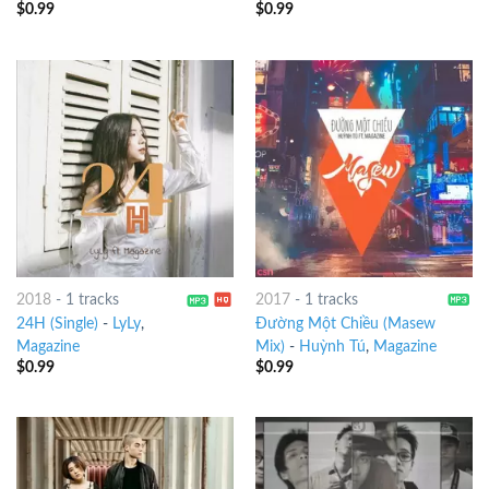
$
0.99
$
0.99
2018
-
1 tracks
2017
-
1 tracks
24H (Single)
-
LyLy
,
Đường Một Chiều (Masew
Magazine
Mix)
-
Huỳnh Tú
,
Magazine
$
0.99
$
0.99