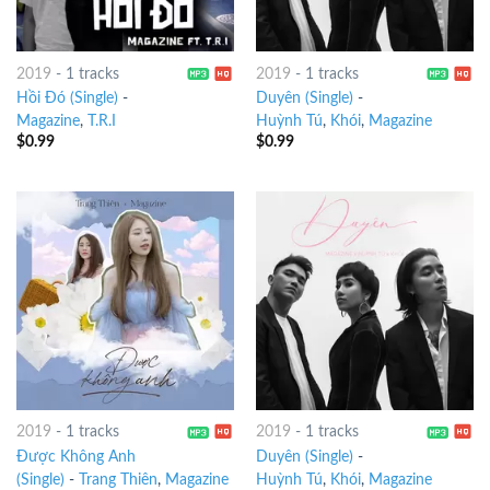
2019
-
1 tracks
2019
-
1 tracks
Hồi Đó (Single)
-
Duyên (Single)
-
Magazine
,
T.R.I
Huỳnh Tú
,
Khói
,
Magazine
$
0.99
$
0.99
2019
-
1 tracks
2019
-
1 tracks
Được Không Anh
Duyên (Single)
-
(Single)
-
Trang Thiên
,
Magazine
Huỳnh Tú
,
Khói
,
Magazine