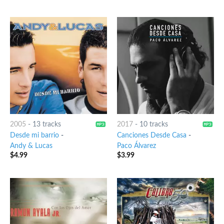
of 5
of 5
2005
-
13 tracks
2017
-
10 tracks
Desde mi barrio
-
Canciones Desde Casa
-
Andy & Lucas
Paco Álvarez
$
4.99
$
3.99