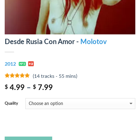
Desde Rusia Con Amor -
Molotov
2012
(14 tracks - 55 mins)
7
out of 5
4.99
–
7.99
$
$
Quality