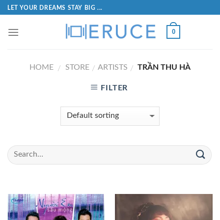
LET YOUR DREAMS STAY BIG ...
0
HOME
STORE
ARTISTS
TRẦN THU HÀ
/
/
/
FILTER