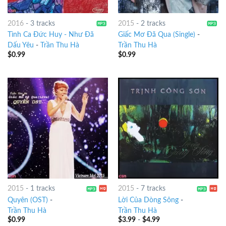
2016
-
3 tracks
2015
-
2 tracks
Tình Ca Đức Huy - Như Đã
Giấc Mơ Đã Qua (Single)
-
Dấu Yêu
-
Trần Thu Hà
Trần Thu Hà
$
0.99
$
0.99
2015
-
1 tracks
2015
-
7 tracks
Quyên (OST)
-
Lời Của Dòng Sông
-
Trần Thu Hà
Trần Thu Hà
$
0.99
$
3.99
-
$
4.99