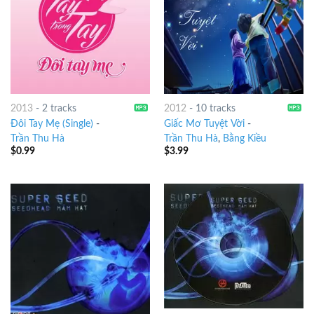
2013
-
2 tracks
2012
-
10 tracks
Đôi Tay Mẹ (Single)
-
Giấc Mơ Tuyệt Vời
-
Trần Thu Hà
Trần Thu Hà
,
Bằng Kiều
$
0.99
$
3.99