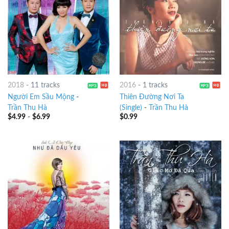
2018
-
11 tracks
2016
-
1 tracks
Người Em Sầu Mộng
-
Thiên Đường Nơi Ta
Trần Thu Hà
(Single)
-
Trần Thu Hà
$
4.99
-
$
6.99
$
0.99