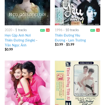
2020
-
1 tracks
1996
-
10 tracks
Hẹn Gặp Anh Nơi
Thiên Đường Yêu
Thiên Đường (Single)
-
Đương
-
Lam Trường
$
3.99
-
$
5.99
Trần Ngọc Ánh
$
0.99