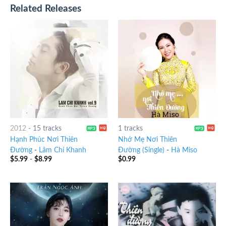
Related Releases
2012
-
15 tracks
1 tracks
Hạnh Phúc Nơi Thiên
Nhớ Mẹ Nơi Thiên
Đường
-
Lâm Chí Khanh
Đường (Single)
-
Hà Miso
$
5.99
-
$
8.99
$
0.99