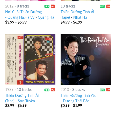
2012
-
8 tracks
10 tracks
Nơi Cuối Thiên Đường
Thiên Đường Tình Ái
- Quang Hà,Hà Vy
-
Quang Hà
(Tape)
-
Nhật Hạ
$
3.99
-
$
5.99
$
4.99
-
$
6.99
1989
-
10 tracks
2013
-
3 tracks
Thiên Đường Tình Ái
Thiên Đường Tình Yêu
(Tape)
-
Sơn Tuyền
-
Dương Thái Bảo
$
3.99
-
$
6.99
$
0.99
-
$
1.99