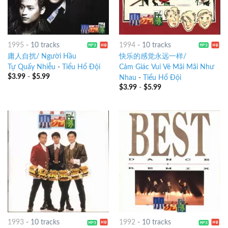
1995
-
10 tracks
1994
-
10 tracks
庸人自扰/ Người Hầu
快乐的感觉永远一样/
Tự Quấy Nhiễu
-
Tiểu Hổ Đội
Cảm Giác Vui Vẻ Mãi Mãi Như
$
3.99
-
$
5.99
Nhau
-
Tiểu Hổ Đội
$
3.99
-
$
5.99
1993
-
10 tracks
1992
-
10 tracks