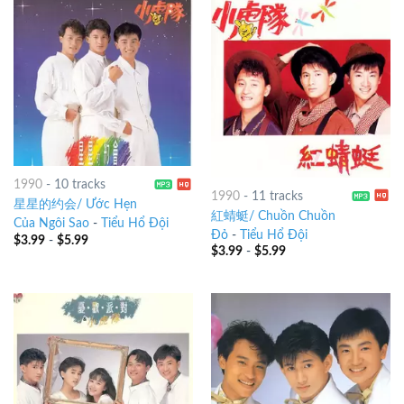
1990
-
10 tracks
1990
-
11 tracks
星星的约会/ Ước Hẹn
紅蜻蜓/ Chuồn Chuồn
Của Ngôi Sao
-
Tiểu Hổ Đội
Đỏ
-
Tiểu Hổ Đội
$
3.99
-
$
5.99
$
3.99
-
$
5.99