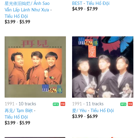
星光依旧灿烂/ Ánh Sao
BEST
-
Tiểu Hổ Đội
$
4.99
-
$
7.99
Vẫn Lấp Lánh Như Xưa
-
Tiểu Hổ Đội
$
3.99
-
$
5.99
1991
-
10 tracks
1991
-
11 tracks
再见/ Tạm Biệt
-
爱/ Yêu
-
Tiểu Hổ Đội
$
3.99
-
$
6.99
Tiểu Hổ Đội
$
3.99
-
$
5.99