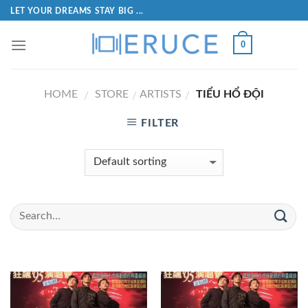
LET YOUR DREAMS STAY BIG ...
0
HOME
STORE
ARTISTS
TIỂU HỔ ĐỘI
/
/
/
FILTER