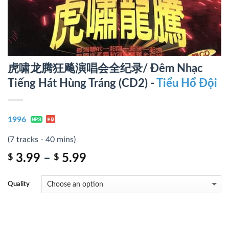
虎啸龙腾狂飚演唱会全纪录/ Đêm Nhạc
Tiếng Hát Hùng Tráng (CD2) -
Tiểu Hổ Đội
1996
(7 tracks - 40 mins)
3.99
–
5.99
$
$
Quality