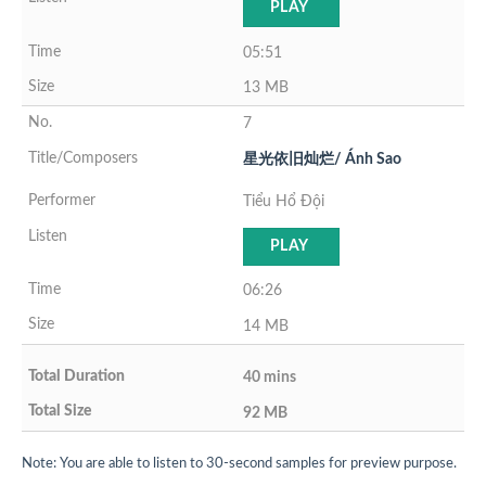
PLAY
05:51
13 MB
7
星光依旧灿烂/ Ánh Sao
Tiểu Hổ Đội
PLAY
06:26
14 MB
40 mins
92 MB
Note: You are able to listen to 30-second samples for preview purpose.