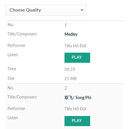
1
Medley
Tiểu Hổ Đội
PLAY
09:23
21 MB
2
双飞/ Song Phi
Tiểu Hổ Đội
PLAY