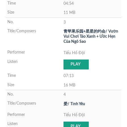
04:54
11 MB
3
青苹果乐园+星星的约会/ Vườn
Vui Chơi Táo Xanh + Ước Hẹn
Của Ngô Sao
Tiểu Hổ Đội
PLAY
07:13
16 MB
4
爱/ Tình Yêu
Tiểu Hổ Đội
PLAY