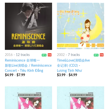
2016
-
12 tracks
2002
-
7 tracks
Reminiscence 全球唯一
Time&Love(演唱会live
新歌Live演唱会 / Reminiscence
全记录) (CD2)
-
Concert
-
Tiêu Kính Đằng
Lương Tịnh Như
$
4.99
-
$
7.99
$
3.99
-
$
4.99