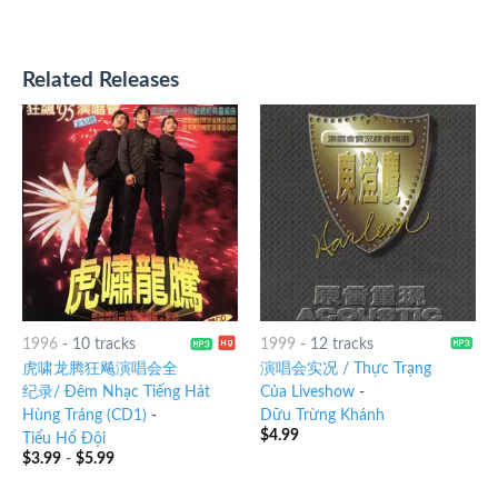
Related Releases
1996
-
10 tracks
1999
-
12 tracks
虎啸龙腾狂飚演唱会全
演唱会实况 / Thực Trạng
纪录/ Đêm Nhạc Tiếng Hát
Của Liveshow
-
Hùng Tráng (CD1)
-
Dữu Trừng Khánh
$
4.99
Tiểu Hổ Đội
$
3.99
-
$
5.99