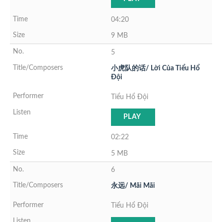
04:20
9 MB
5
小虎队的话/ Lời Của Tiểu Hổ
Đội
Tiểu Hổ Đội
PLAY
02:22
5 MB
6
永远/ Mãi Mãi
Tiểu Hổ Đội