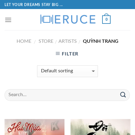
LET YOUR DREAMS STAY BIG ...
0
HOME
STORE
ARTISTS
QUỲNH TRANG
/
/
/
FILTER