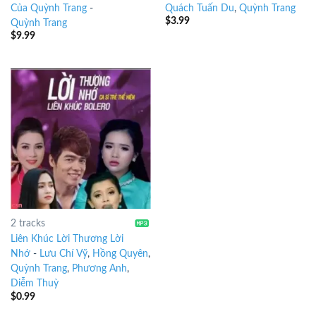
Của Quỳnh Trang
-
Quách Tuấn Du
,
Quỳnh Trang
$
3.99
Quỳnh Trang
$
9.99
2 tracks
Liên Khúc Lời Thương Lời
Nhớ
-
Lưu Chí Vỹ
,
Hồng Quyên
,
Quỳnh Trang
,
Phương Anh
,
Diễm Thuỳ
$
0.99