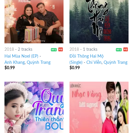
2018
-
2 tracks
2018
-
1 tracks
Hai Mùa Noel (EP)
-
Đồi Thông Hai Mộ
Anh Khang
,
Quỳnh Trang
(Single)
-
Chí Viễn
,
Quỳnh Trang
$
0.99
$
0.99