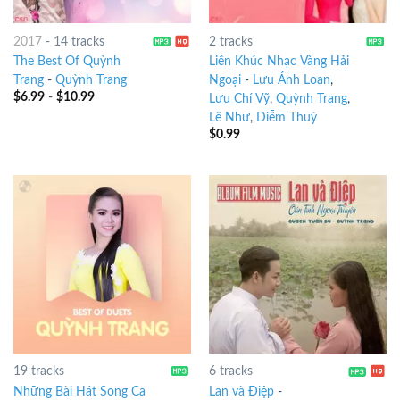
2017
-
14 tracks
2 tracks
The Best Of Quỳnh
Liên Khúc Nhạc Vàng Hải
Trang
-
Quỳnh Trang
Ngoại
-
Lưu Ánh Loan
,
$
6.99
-
$
10.99
Lưu Chí Vỹ
,
Quỳnh Trang
,
Lê Như
,
Diễm Thuỳ
$
0.99
19 tracks
6 tracks
Những Bài Hát Song Ca
Lan và Điệp
-