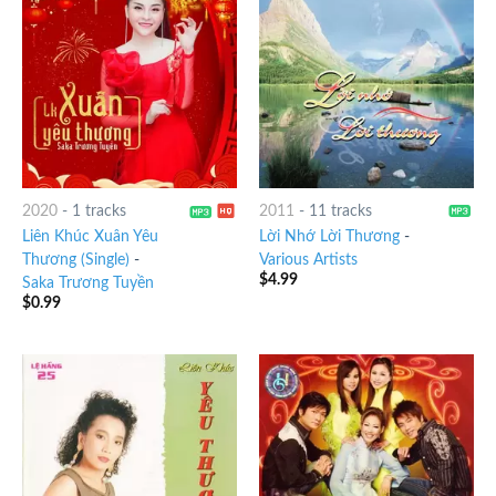
2020
-
1 tracks
2011
-
11 tracks
Liên Khúc Xuân Yêu
Lời Nhớ Lời Thương
-
Thương (Single)
-
Various Artists
$
4.99
Saka Trương Tuyền
$
0.99