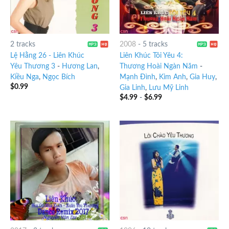
2 tracks
2008
-
5 tracks
Lệ Hằng 26 - Liên Khúc
Liên Khúc Tôi Yêu 4:
Yêu Thương 3
-
Hương Lan
,
Thương Hoài Ngàn Năm
-
Kiều Nga
,
Ngọc Bích
Mạnh Đình
,
Kim Anh
,
Gia Huy
,
$
0.99
Gia Linh
,
Lưu Mỹ Linh
$
4.99
-
$
6.99