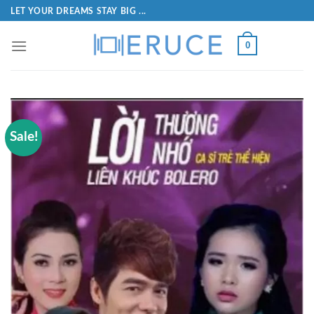
LET YOUR DREAMS STAY BIG ...
0
Sale!