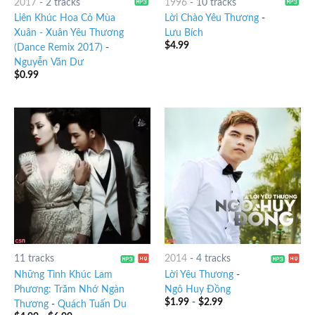
2017
-
2 tracks
1996
-
10 tracks
Liên Khúc Hoa Cỏ Mùa
Lời Chào Yêu Thương
-
Xuân - Xuân Yêu Thương
Lưu Bích
$
4.99
(Dance Remix 2017)
-
Nguyễn Văn Dư
$
0.99
11 tracks
2014
-
4 tracks
Những Tình Khúc Lam
Lời Yêu Thương
-
Phương: Trăm Nhớ Ngàn
Ngô Huy Đồng
$
1.99
-
$
2.99
Thương
-
Quách Tuấn Du