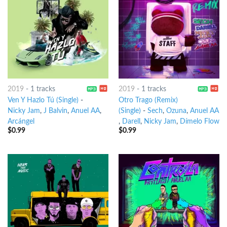
2019
-
1 tracks
2019
-
1 tracks
Ven Y Hazlo Tú (Single)
-
Otro Trago (Remix)
Nicky Jam
,
J Balvin
,
Anuel AA
,
(Single)
-
Sech
,
Ozuna
,
Anuel AA
Arcángel
,
Darell
,
Nicky Jam
,
Dímelo Flow
$
0.99
$
0.99