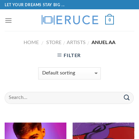
LET YOUR DREAMS STAY BIG ...
0
HOME
STORE
ARTISTS
ANUEL AA
/
/
/
FILTER