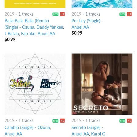
2019
-
1 tracks
2019
-
1 tracks
Baila Baila Baila (Remix)
Por Ley (Single)
-
(Single)
-
Ozuna
,
Daddy Yankee
,
Anuel AA
$
0.99
J Balvin
,
Farruko
,
Anuel AA
$
0.99
2019
-
1 tracks
2019
-
1 tracks
Cambio (Single)
-
Ozuna
,
Secreto (Single)
-
Anuel AA
Anuel AA
,
Karol G