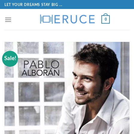
LET YOUR DREAMS STAY BIG ...
0
Sale!