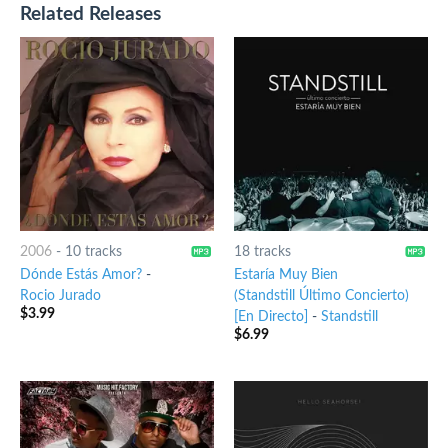
Related Releases
2006
-
10 tracks
18 tracks
Dónde Estás Amor?
-
Estaría Muy Bien
Rocio Jurado
(Standstill Último Concierto)
$
3.99
[En Directo]
-
Standstill
$
6.99