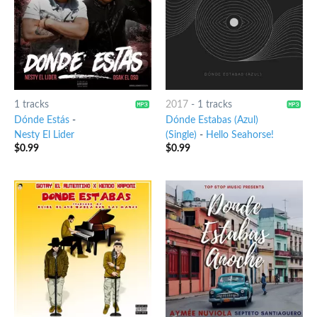
1 tracks
2017
-
1 tracks
Dónde Estás
-
Dónde Estabas (Azul)
Nesty El Lider
(Single)
-
Hello Seahorse!
$
0.99
$
0.99