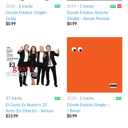
2018
-
1 tracks
2019
-
1 tracks
Donde Estabas (Single)
-
Donde Estabas Anoche
Gotay
(Single)
-
Aymee Nuviola
$
0.99
$
0.99
37 tracks
2018
-
1 tracks
El Gusto Es Nuestro 20
Dónde Estarás (Single)
-
Anõs (En Directo)
-
Various
J Balvin
$
13.99
$
0.99