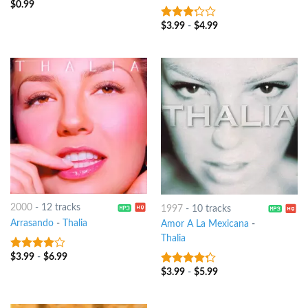
$
0.99
$
3.99
-
$
4.99
3
out
of 5
2000
-
12 tracks
1997
-
10 tracks
Arrasando
-
Thalia
Amor A La Mexicana
-
Thalia
$
3.99
-
$
6.99
3.75
out
of 5
$
3.99
-
$
5.99
4
out of
5