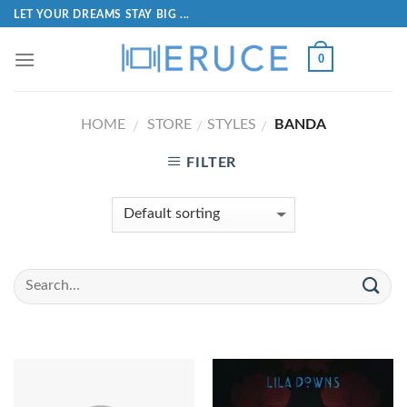
LET YOUR DREAMS STAY BIG ...
0
HOME
STORE
STYLES
BANDA
/
/
/
FILTER