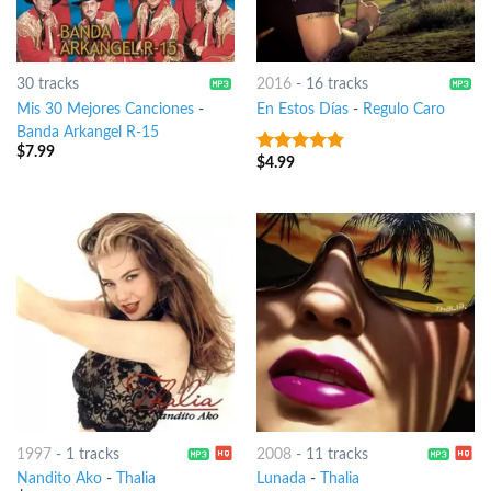
30 tracks
2016
-
16 tracks
Mis 30 Mejores Canciones
-
En Estos Días
-
Regulo Caro
Banda Arkangel R-15
$
7.99
$
4.99
4.5
out of
5
1997
-
1 tracks
2008
-
11 tracks
Nandito Ako
-
Thalia
Lunada
-
Thalia