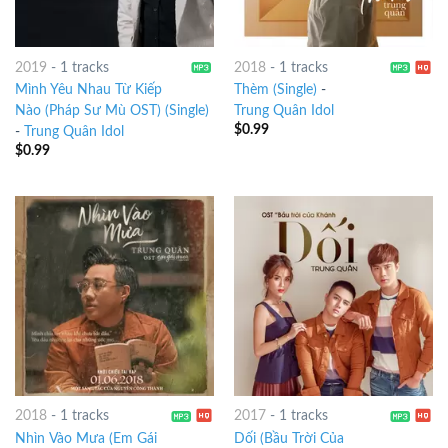
2019
-
1 tracks
2018
-
1 tracks
Mình Yêu Nhau Từ Kiếp
Thèm (Single)
-
Nào (Pháp Sư Mù OST) (Single)
Trung Quân Idol
$
0.99
-
Trung Quân Idol
$
0.99
2018
-
1 tracks
2017
-
1 tracks
Nhìn Vào Mưa (Em Gái
Dối (Bầu Trời Của