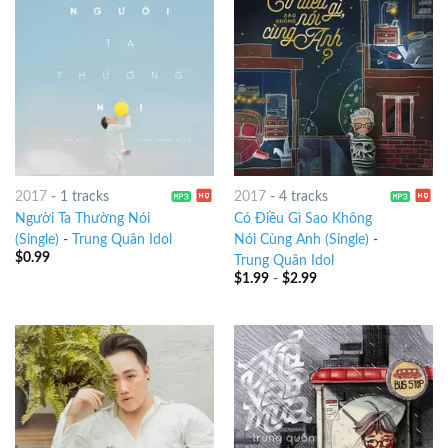
2017
-
1 tracks
2017
-
4 tracks
Người Ta Thường Nói
Có Điều Gì Sao Không
(Single)
-
Trung Quân Idol
Nói Cùng Anh (Single)
-
$
0.99
Trung Quân Idol
$
1.99
-
$
2.99