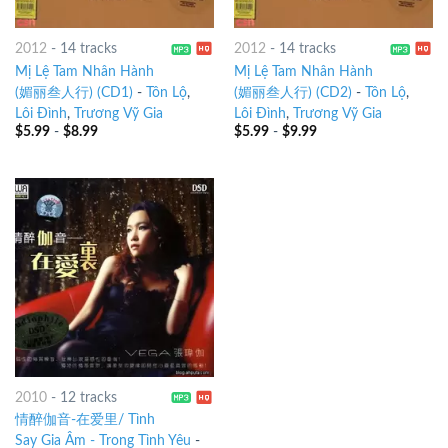
2012
-
14 tracks
2012
-
14 tracks
Mị Lệ Tam Nhân Hành
Mị Lệ Tam Nhân Hành
(媚丽叁人行) (CD1)
-
Tôn Lộ
,
(媚丽叁人行) (CD2)
-
Tôn Lộ
,
Lôi Đình
,
Trương Vỹ Gia
Lôi Đình
,
Trương Vỹ Gia
$
5.99
-
$
8.99
$
5.99
-
$
9.99
2010
-
12 tracks
情醉伽音-在爱里/ Tình
Say Gia Âm - Trong Tình Yêu
-