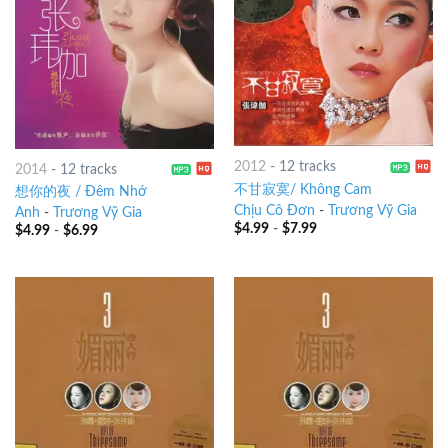
2012
-
12 tracks
2014
-
12 tracks
不甘寂寞/ Không Cam
想你的夜 / Đêm Nhớ
Chịu Cô Đơn
-
Trương Vỹ Gia
Anh
-
Trương Vỹ Gia
$
4.99
-
$
7.99
$
4.99
-
$
6.99