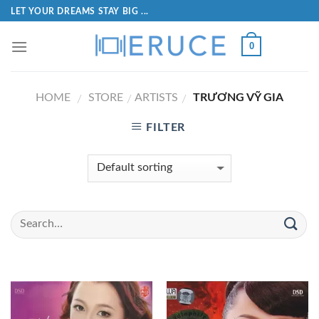
LET YOUR DREAMS STAY BIG ...
0
HOME
STORE
ARTISTS
TRƯƠNG VỸ GIA
/
/
/
FILTER