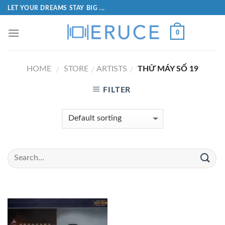
LET YOUR DREAMS STAY BIG ...
0
HOME
STORE
ARTISTS
THỬ MÁY SỐ 19
/
/
/
FILTER