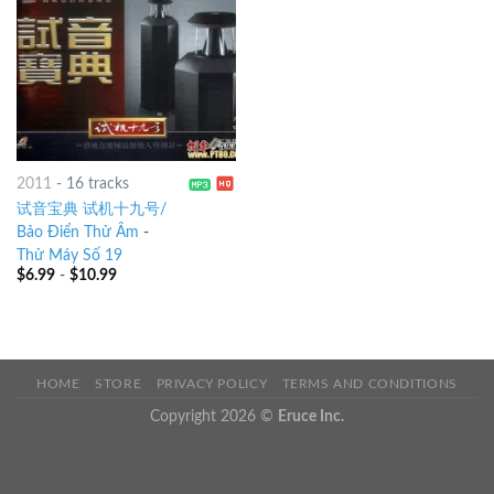
2011
-
16 tracks
试音宝典 试机十九号/
Bảo Điển Thử Âm
-
Thử Máy Số 19
$
6.99
-
$
10.99
HOME
STORE
PRIVACY POLICY
TERMS AND CONDITIONS
Copyright 2026 ©
Eruce Inc.