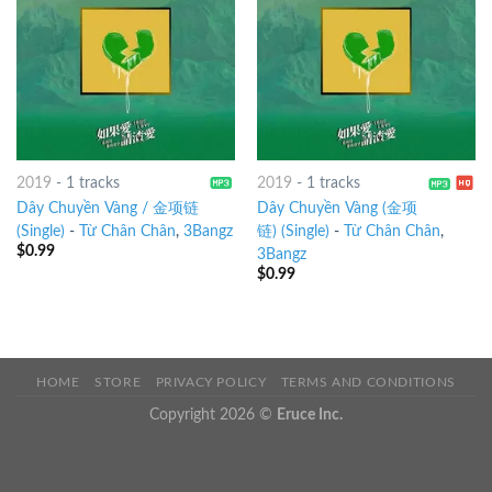
2019
-
1 tracks
2019
-
1 tracks
Dây Chuyền Vàng / 金项链
Dây Chuyền Vàng (金项
(Single)
-
Từ Chân Chân
,
3Bangz
链) (Single)
-
Từ Chân Chân
,
$
0.99
3Bangz
$
0.99
HOME
STORE
PRIVACY POLICY
TERMS AND CONDITIONS
Copyright 2026 ©
Eruce Inc.