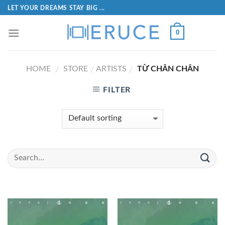
LET YOUR DREAMS STAY BIG ...
0
HOME
STORE
ARTISTS
TỪ CHÂN CHÂN
/
/
/
FILTER