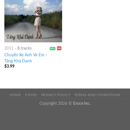
2011
-
8 tracks
Chuyến Xe Anh Và Em
-
Tăng Khả Danh
$
3.99
HOME
STORE
PRIVACY POLICY
TERMS AND CONDITIONS
Copyright 2026 ©
Eruce Inc.