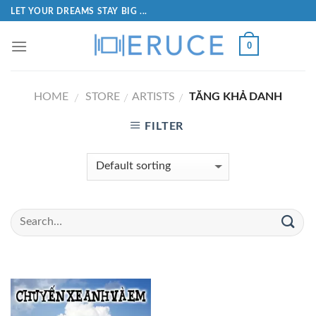
LET YOUR DREAMS STAY BIG ...
0
HOME
STORE
ARTISTS
TĂNG KHẢ DANH
/
/
/
FILTER