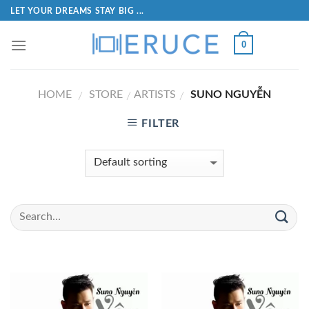
LET YOUR DREAMS STAY BIG ...
0
HOME
STORE
ARTISTS
SUNO NGUYỄN
/
/
/
FILTER