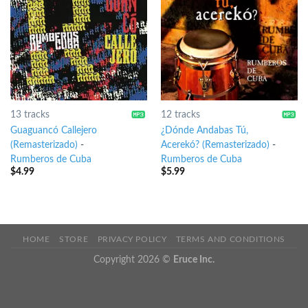
13 tracks
12 tracks
Guaguancó Callejero
¿Dónde Andabas Tú,
(Remasterizado)
-
Acerekó? (Remasterizado)
-
Rumberos de Cuba
Rumberos de Cuba
$
4.99
$
5.99
HOME
STORE
PRIVACY POLICY
TERMS AND CONDITIONS
Copyright 2026 ©
Eruce Inc.