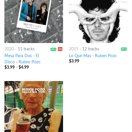
2020
-
11 tracks
2015
-
12 tracks
Mesa Para Dos - El
Lo Que Mas
-
Ruben Pozo
$
3.99
Disco
-
Ruben Pozo
$
3.99
-
$
4.99