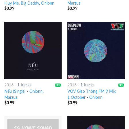
Huy Me
,
Big Daddy
,
Onionn
Marzuz
$
0.99
$
0.99
2016
-
1 tracks
2016
-
1 tracks
Nếu (Single)
-
Onionn
,
VOV Giao Thông FM 9 Mix
Marzuz
1 October
-
Onionn
$
0.99
$
0.99