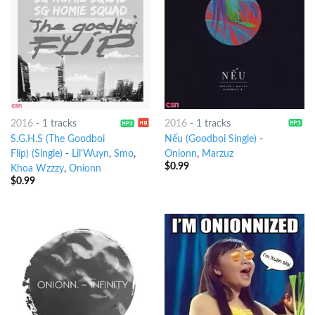
2016
-
1 tracks
2016
-
1 tracks
S.G.H.S (The Goodboi
Nếu (Goodboi Single)
-
Flip) (Single)
-
Lil'Wuyn
,
Smo
,
Onionn
,
Marzuz
$
0.99
Khoa Wzzzy
,
Onionn
$
0.99