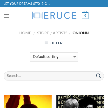
LET YOUR DREAMS STAY BIG ...
0
HOME
STORE
ARTISTS
ONIONN
/
/
/
FILTER