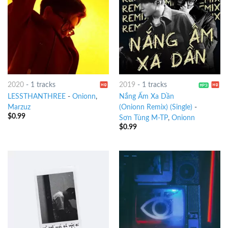
2020
-
1 tracks
2019
-
1 tracks
LESSTHANTHREE
-
Onionn
,
Nắng Ấm Xa Dần
Marzuz
(Onionn Remix) (Single)
-
$
0.99
Sơn Tùng M-TP
,
Onionn
$
0.99