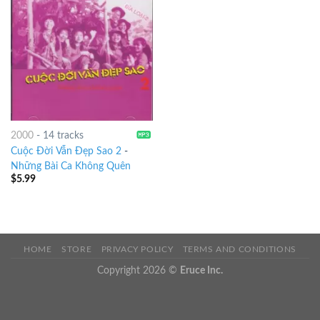
2000
-
14 tracks
Cuộc Đời Vẫn Đẹp Sao 2
-
Những Bài Ca Không Quên
$
5.99
HOME
STORE
PRIVACY POLICY
TERMS AND CONDITIONS
Copyright 2026 ©
Eruce Inc.