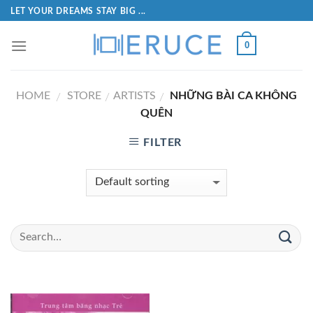
LET YOUR DREAMS STAY BIG ...
0
HOME
STORE
ARTISTS
NHỮNG BÀI CA KHÔNG
/
/
/
QUÊN
FILTER