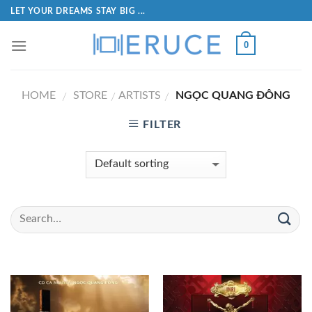
LET YOUR DREAMS STAY BIG ...
0
HOME
STORE
ARTISTS
NGỌC QUANG ĐÔNG
/
/
/
FILTER