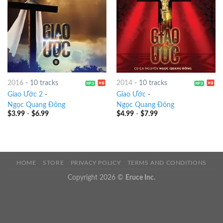
2016
-
10 tracks
2014
-
10 tracks
Giao Ước 2
-
Giao Ước
-
Ngọc Quang Đông
Ngọc Quang Đông
$
3.99
-
$
6.99
$
4.99
-
$
7.99
HOME
STORE
PRIVACY POLICY
TERMS AND CONDITIONS
Copyright 2026 ©
Eruce Inc.