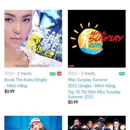
2016
-
1 tracks
2015
-
1 tracks
Break The Rules (Single)
Miss Sunplay Summer
-
Minh Hằng
2015 (Single)
-
Minh Hằng
,
$
0.99
Top 10 Thí Sinh Miss Sunplay
Summer 2015
$
0.99