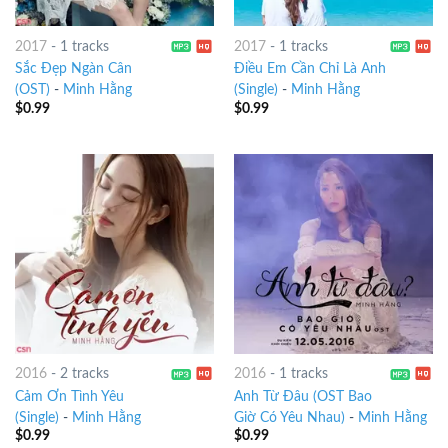
2017
-
1 tracks
2017
-
1 tracks
Sắc Đẹp Ngàn Cân
Điều Em Cần Chỉ Là Anh
(OST)
-
Minh Hằng
(Single)
-
Minh Hằng
$
0.99
$
0.99
2016
-
2 tracks
2016
-
1 tracks
Cảm Ơn Tình Yêu
Anh Từ Đâu (OST Bao
(Single)
-
Minh Hằng
Giờ Có Yêu Nhau)
-
Minh Hằng
$
0.99
$
0.99