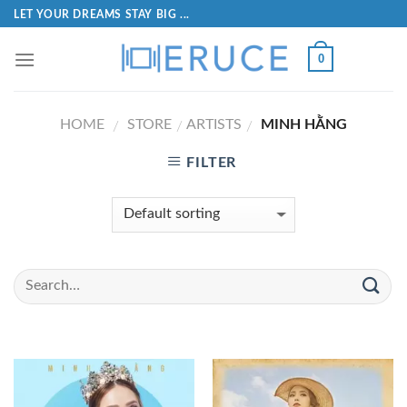
LET YOUR DREAMS STAY BIG ...
0
HOME
STORE
ARTISTS
MINH HẰNG
/
/
/
FILTER