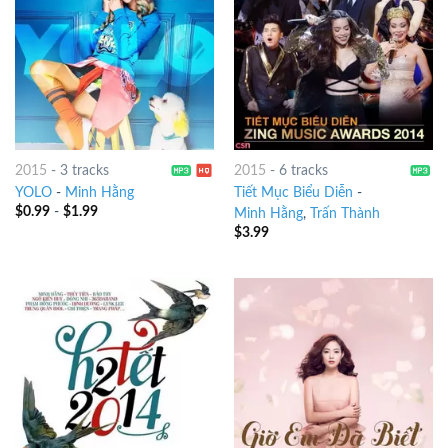
2015
-
3 tracks
2015
-
6 tracks
YOLO
-
Minh Hằng
Tiết Mục Biểu Diễn
-
$
0.99
-
$
1.99
Minh Hằng
,
Trấn Thành
$
3.99