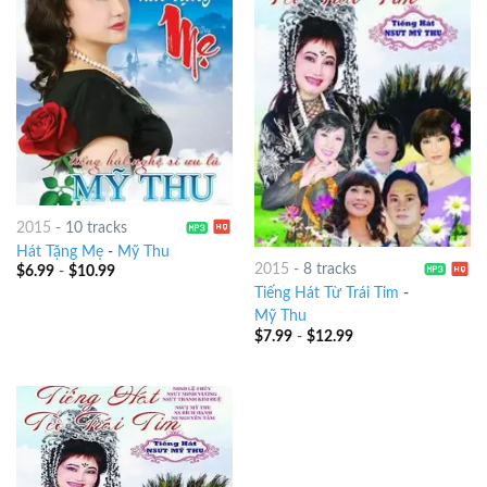
2015
-
10 tracks
Hát Tặng Mẹ
-
Mỹ Thu
2015
-
8 tracks
$
6.99
-
$
10.99
Tiếng Hát Từ Trái Tim
-
Mỹ Thu
$
7.99
-
$
12.99