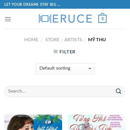
LET YOUR DREAMS STAY BIG ...
0
HOME
STORE
ARTISTS
MỸ THU
/
/
/
FILTER