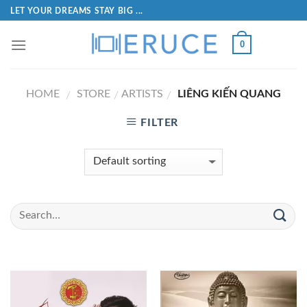
LET YOUR DREAMS STAY BIG ...
0
HOME
STORE
ARTISTS
LIÊNG KIẾN QUANG
/
/
/
FILTER