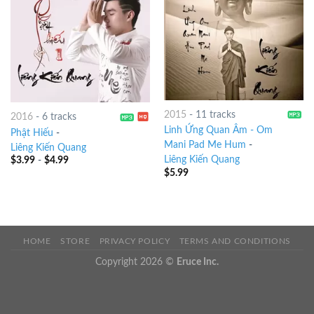
2015
-
11 tracks
2016
-
6 tracks
Linh Ứng Quan Âm - Om
Phật Hiếu
-
Mani Pad Me Hum
-
Liêng Kiến Quang
Liêng Kiến Quang
$
3.99
-
$
4.99
$
5.99
HOME
STORE
PRIVACY POLICY
TERMS AND CONDITIONS
Copyright 2026 ©
Eruce Inc.