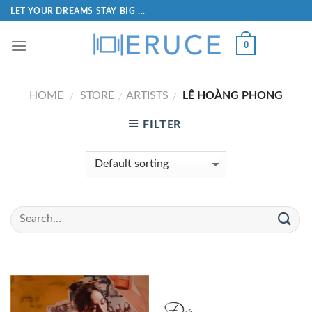
LET YOUR DREAMS STAY BIG ...
0
HOME
STORE
ARTISTS
LÊ HOÀNG PHONG
/
/
/
FILTER