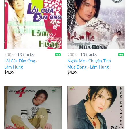
2005
-
13 tracks
2005
-
10 tracks
Lỗi Của Đàn Ông
-
Nghĩa Mẹ - Chuyện Tình
Lâm Hùng
Mùa Đông
-
Lâm Hùng
$
4.99
$
4.99