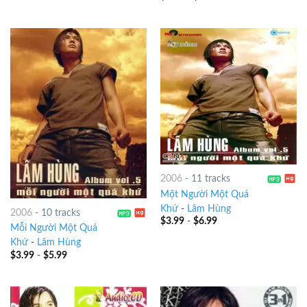
2006
-
11 tracks
Một Người Một Quá
Khứ
-
Lâm Hùng
2006
-
10 tracks
$
3.99
-
$
6.99
Mỗi Người Một Quá
Khứ
-
Lâm Hùng
$
3.99
-
$
5.99