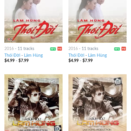
2016
-
11 tracks
2016
-
11 tracks
Thói Đời
-
Lâm Hùng
Thói Đời
-
Lâm Hùng
$
4.99
-
$
7.99
$
4.99
-
$
7.99