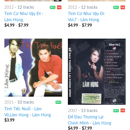
2012
-
12 tracks
2012
-
12 tracks
Tình Cứ Như Vậy Đi
-
Tình Cứ Như Vậy Đi
Lâm Hùng
Vol.7
-
Lâm Hùng
$
4.99
-
$
7.99
$
4.99
-
$
7.99
2011
-
10 tracks
Tình Tiếc Nuối - Lâm
2007
-
13 tracks
Vũ,Lâm Hùng
-
Lâm Hùng
Để Đau Thương Lại
$
3.99
Chính Mình
-
Lâm Hùng
$
4.99
-
$
7.99