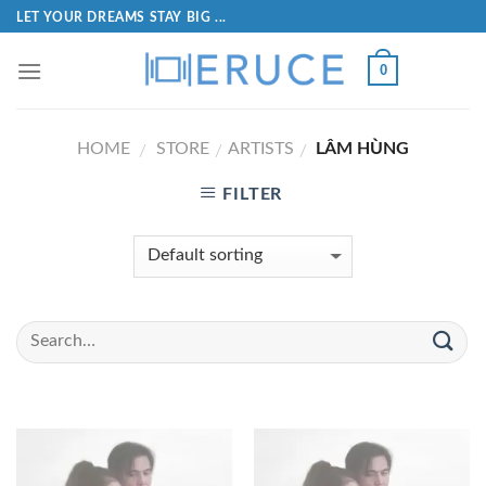
LET YOUR DREAMS STAY BIG ...
0
HOME
STORE
ARTISTS
LÂM HÙNG
/
/
/
FILTER