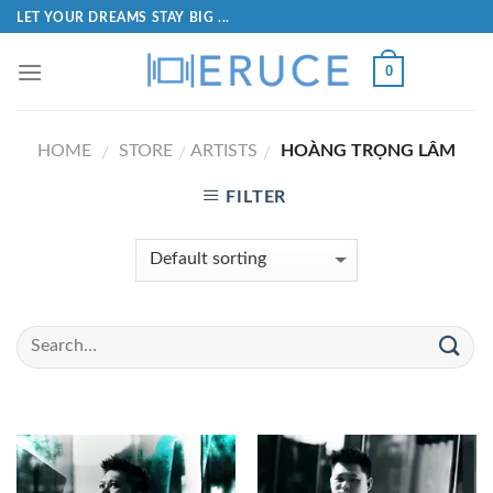
LET YOUR DREAMS STAY BIG ...
0
HOME
STORE
ARTISTS
HOÀNG TRỌNG LÂM
/
/
/
FILTER