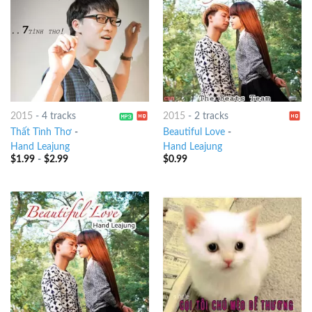
2015
-
4 tracks
2015
-
2 tracks
Thất Tình Thơ
-
Beautiful Love
-
Hand Leajung
Hand Leajung
$
1.99
-
$
2.99
$
0.99