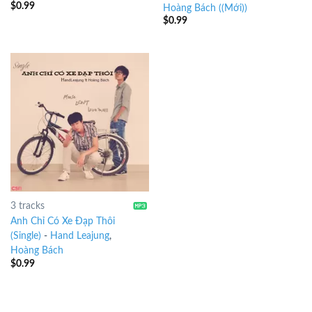
$
0.99
Hoàng Bách ((Mới))
$
0.99
3 tracks
Anh Chỉ Có Xe Đạp Thôi
(Single)
-
Hand Leajung
,
Hoàng Bách
$
0.99