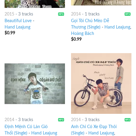
2015
-
3 tracks
2014
-
1 tracks
Beautiful Love
-
Gọi Tôi Chú Mèo Dễ
Hand Leajung
Thương (Single)
-
Hand Leajung
,
$
0.99
Hoàng Bách
$
0.99
2014
-
3 tracks
2014
-
3 tracks
Định Mệnh Có Làn Gió
Anh Chỉ Có Xe Đạp Thôi
Thổi (Single)
-
Hand Leajung
(Single)
-
Hand Leajung
,