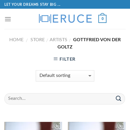
LET YOUR DREAMS STAY BIG ...
0
HOME
STORE
ARTISTS
GOTTFRIED VON DER
/
/
/
GOLTZ
FILTER