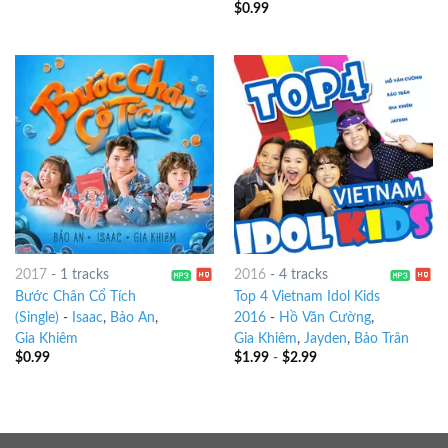
$
0.99
2017
-
1 tracks
2016
-
4 tracks
Bước Chân Cổ Tích
Top 4 Vietnam Idol Kids
(Single)
-
Isaac
,
Bảo An
,
2016
-
Hồ Văn Cường
,
Gia Khiêm
Gia Khiêm
,
Jayden
,
Bảo Trân
$
0.99
$
1.99
-
$
2.99