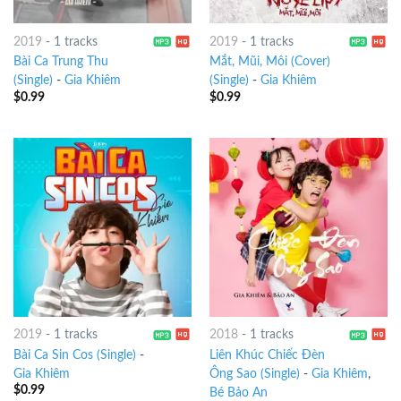
2019
-
1 tracks
2019
-
1 tracks
Bài Ca Trung Thu
Mắt, Mũi, Môi (Cover)
(Single)
-
Gia Khiêm
(Single)
-
Gia Khiêm
$
0.99
$
0.99
2019
-
1 tracks
2018
-
1 tracks
Bài Ca Sin Cos (Single)
-
Liên Khúc Chiếc Đèn
Gia Khiêm
Ông Sao (Single)
-
Gia Khiêm
,
$
0.99
Bé Bảo An