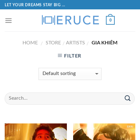
LET YOUR DREAMS STAY BIG ...
0
HOME
STORE
ARTISTS
GIA KHIÊM
/
/
/
FILTER