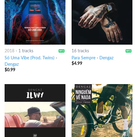
2018
-
1 tracks
16 tracks
Só Uma Vibe (Prod. Twins)
-
Para Sempre
-
Dengaz
$
4.99
Dengaz
$
0.99