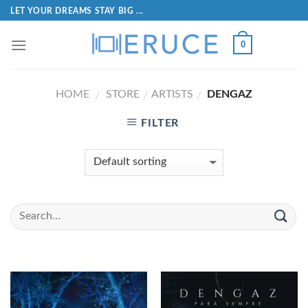
LET YOUR DREAMS STAY BIG ...
0
HOME
STORE
ARTISTS
DENGAZ
/
/
/
FILTER