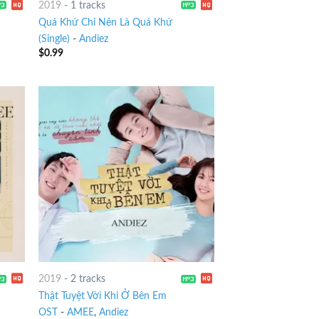
2019
-
1 tracks
Quá Khứ Chỉ Nên Là Quá Khứ
(Single)
-
Andiez
$
0.99
2019
-
2 tracks
Thật Tuyệt Vời Khi Ở Bên Em
OST
-
AMEE
,
Andiez