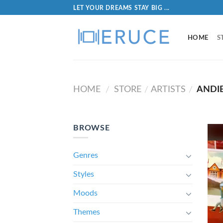
LET YOUR DREAMS STAY BIG ...
HOME
S
HOME
STORE
ARTISTS
ANDI
/
/
/
BROWSE
Genres
Styles
Moods
Themes