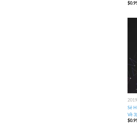
$
0.9
201
Sẽ H
Về 3)
$
0.9