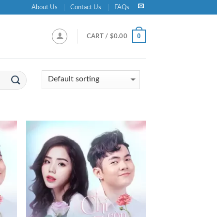
About Us
Contact Us
FAQs
0
CART /
$
0.00