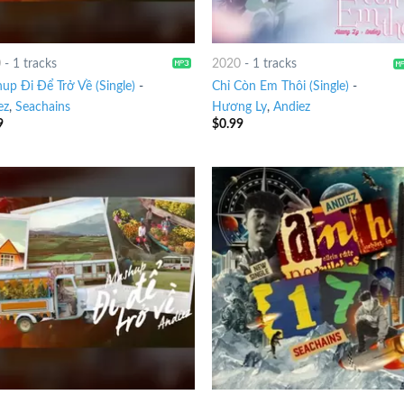
0
-
1 tracks
2020
-
1 tracks
up Đi Để Trở Về (Single)
-
Chỉ Còn Em Thôi (Single)
-
ez
,
Seachains
Hương Ly
,
Andiez
9
$
0.99