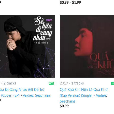
9
$
0.99
-
$
1.99
9
-
2 tracks
2019
-
1 tracks
ứa Đi Cùng Nhau (Đi Để Trở
Quá Khứ Chỉ Nên Là Quá Khứ
 (Cover) (EP)
-
Andiez
,
Seachains
(Rap Version) (Single)
-
Andiez
,
9
Seachains
$
0.99