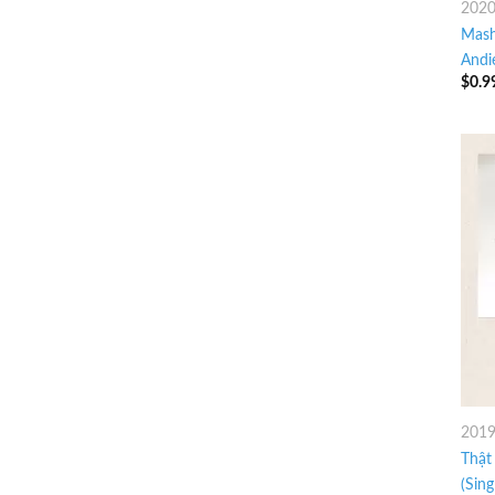
202
Mash
Andi
$
0.9
201
Thật
(Sing