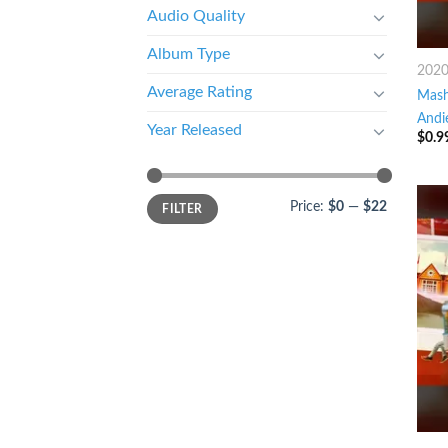
Audio Quality
Album Type
202
Average Rating
Mash
Andi
Year Released
$
0.9
Price:
$0
—
$22
FILTER