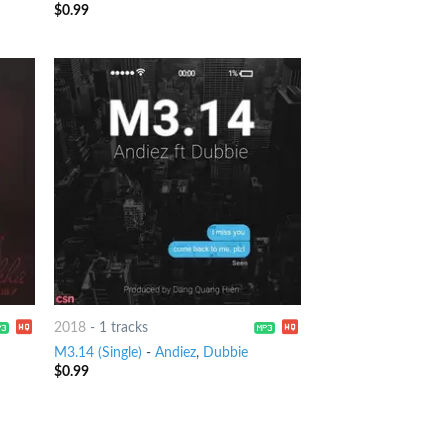
$
0.99
2018
-
1 tracks
M3.14 (Single)
-
Andiez
,
Dubbie
$
0.99