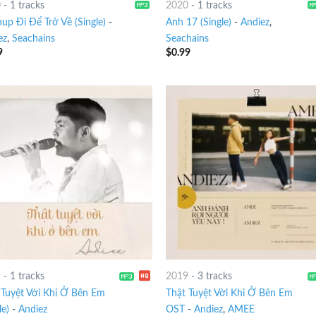
0
-
1 tracks
2020
-
1 tracks
up Đi Để Trở Về (Single)
-
Anh 17 (Single)
-
Andiez
,
ez
,
Seachains
Seachains
9
$
0.99
9
-
1 tracks
2019
-
3 tracks
 Tuyệt Vời Khi Ở Bên Em
Thật Tuyệt Vời Khi Ở Bên Em
le)
-
Andiez
OST
-
Andiez
,
AMEE