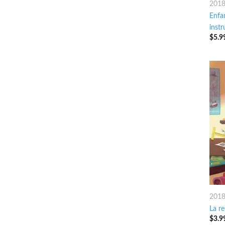
201
Enfan
inst
$
5.9
201
La re
$
3.9