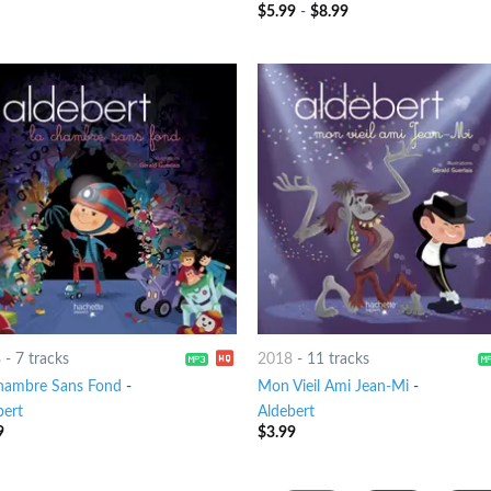
$
5.99
-
$
8.99
8
-
7 tracks
2018
-
11 tracks
hambre Sans Fond
-
Mon Vieil Ami Jean-Mi
-
bert
Aldebert
9
$
3.99