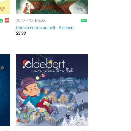
2019
-
13 tracks
Une ascension au poil
-
Aldebert
$
3.99