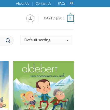
About Us
Contact Us
FAQs
0
CART /
$
0.00