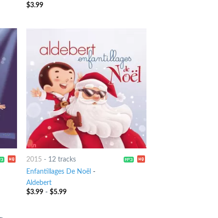
$
3.99
2015
-
12 tracks
Enfantillages De Noël
-
Aldebert
$
3.99
-
$
5.99