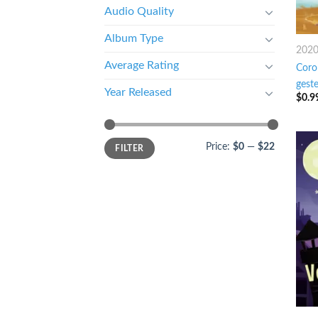
Audio Quality
Album Type
202
Average Rating
Coro
geste
Year Released
$
0.9
Price:
$0
—
$22
FILTER