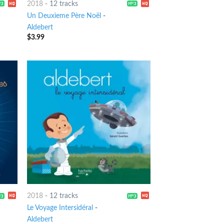
2018
-
12 tracks
Un Deuxìeme Père Noël
-
Aldebert
$
3.99
2018
-
12 tracks
Le Voyage Intersidéral
-
Aldebert