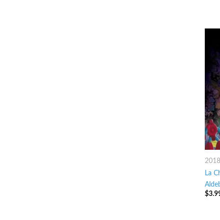
201
La C
Alde
$
3.9