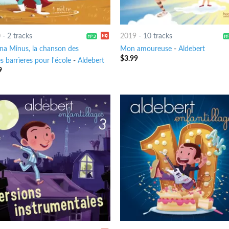
0
-
2 tracks
2019
-
10 tracks
na Minus, la chanson des
Mon amoureuse
-
Aldebert
$
3.99
s barrìeres pour l'école
-
Aldebert
9