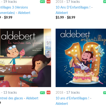
8
-
19 tracks
2018
-
17 tracks
tillages 3 (Versions
10 Ans D'Enfantillages !
-
rumentales)
-
Aldebert
Aldebert
9
-
$
9.99
$
5.99
-
$
8.99
8
-
13 tracks
2018
-
17 tracks
ntreé des glaces
-
Aldebert
10 ans d'Enfantillages !
-
9
Aldebert