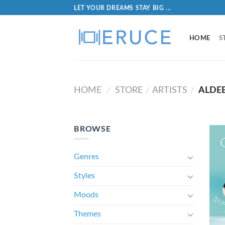
LET YOUR DREAMS STAY BIG ...
HOME
S
HOME
STORE
ARTISTS
ALDE
/
/
/
BROWSE
Genres
Styles
Moods
Themes