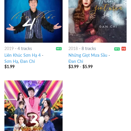
2019
-
4 tracks
2018
-
8 tracks
Liên Khúc Sơn Hạ 4
-
Những Giọt Mưa Sầu
-
Sơn Hạ
,
Đan Chi
Đan Chi
$
1.99
$
3.99
-
$
5.99