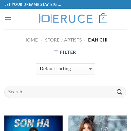
LET YOUR DREAMS STAY BIG ...
0
HOME
STORE
ARTISTS
ĐAN CHI
/
/
/
FILTER