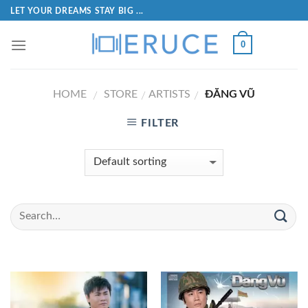
LET YOUR DREAMS STAY BIG ...
0
HOME
STORE
ARTISTS
ĐĂNG VŨ
/
/
/
FILTER