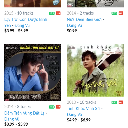
2015
-
10 tracks
2014
-
2 tracks
Lạy Trời Con Được Bình
Nửa Đêm Biên Giới
-
Yên
-
Đăng Vũ
Đăng Vũ
$
3.99
-
$
5.99
$
0.99
2010
-
10 tracks
2014
-
8 tracks
Tình Khúc Vinh Sử
-
Đêm Trên Vùng Đất Lạ
-
Đăng Vũ
Đăng Vũ
$
4.99
-
$
6.99
$
3.99
-
$
5.99