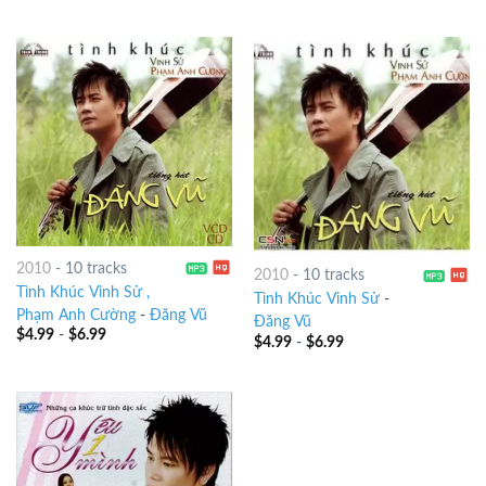
2010
-
10 tracks
2010
-
10 tracks
Tình Khúc Vinh Sử ,
Tình Khúc Vinh Sử
-
Phạm Anh Cường
-
Đăng Vũ
Đăng Vũ
$
4.99
-
$
6.99
$
4.99
-
$
6.99