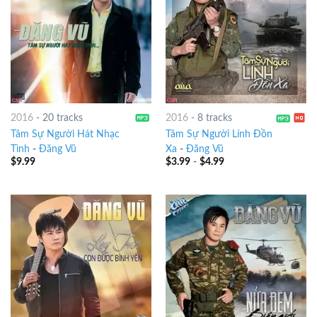
2016
-
20 tracks
2016
-
8 tracks
Tâm Sự Người Hát Nhạc
Tâm Sự Người Lính Đồn
Tình
-
Đăng Vũ
Xa
-
Đăng Vũ
$
9.99
$
3.99
-
$
4.99