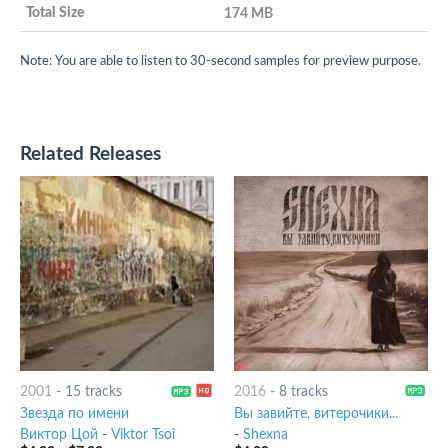
174 MB
Note: You are able to listen to 30-second samples for preview purpose.
Related Releases
2001
-
15 tracks
2016
-
8 tracks
Звезда по имени
Вы завийте, витерочики...
Виктор Цой
-
Viktor Tsoi
-
Shexna