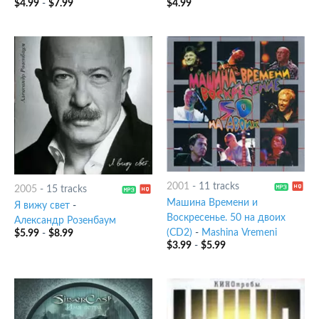
$
4.99
-
$
7.99
$
4.99
2001
-
11 tracks
2005
-
15 tracks
Машина Времени и
Я вижу свет
-
Воскресенье. 50 на двоих
Александр Розенбаум
(CD2)
-
Mashina Vremeni
$
5.99
-
$
8.99
$
3.99
-
$
5.99