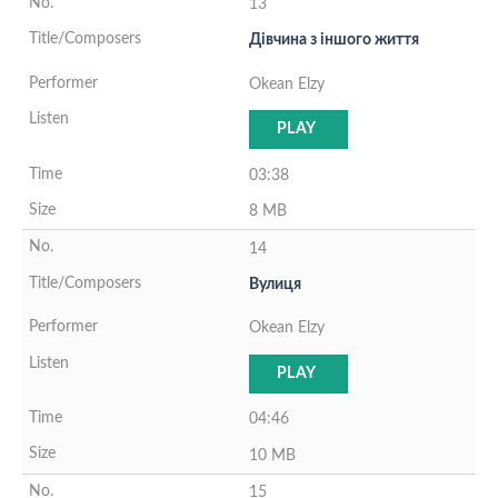
13
Дiвчина з iншого життя
Okean Elzy
PLAY
03:38
8 MB
14
Вулиця
Okean Elzy
PLAY
04:46
10 MB
15