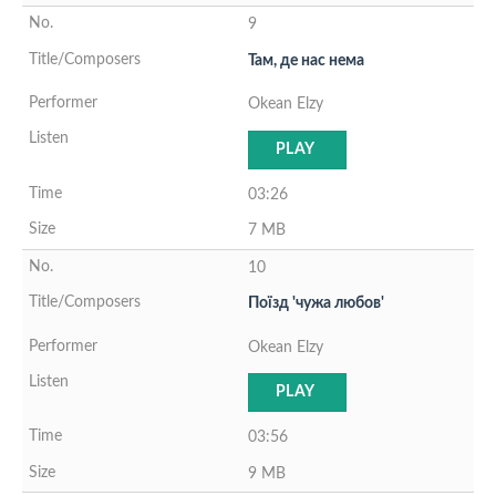
9
Там, де нас нема
Okean Elzy
PLAY
03:26
7 MB
10
Поїзд 'чужа любов'
Okean Elzy
PLAY
03:56
9 MB