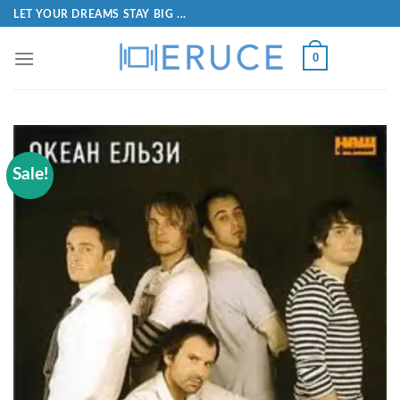
LET YOUR DREAMS STAY BIG ...
0
Sale!