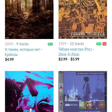
1999
-
12 tracks
2009
-
9 tracks
Табэра ноастра (Рус)
-
К теням, которых нет
-
Zdob Si Zdub
Epitimia
$
3.99
-
$
5.99
$
4.99