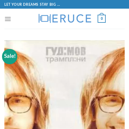
LET YOUR DREAMS STAY BIG ...
0
Sale!