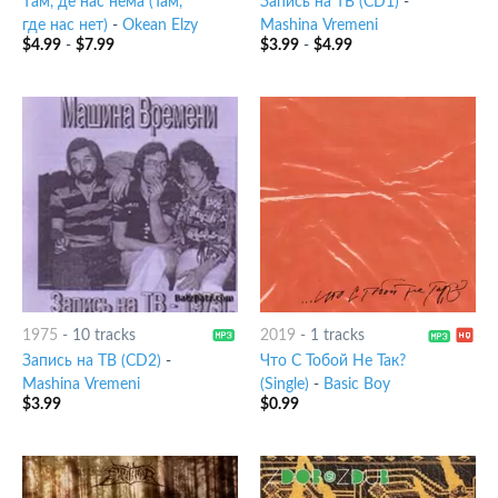
Tам, де нас нема (Там,
Запись на ТВ (CD1)
-
где нас нет)
-
Okean Elzy
Mashina Vremeni
$
4.99
-
$
7.99
$
3.99
-
$
4.99
1975
-
10 tracks
2019
-
1 tracks
Запись на ТВ (CD2)
-
Что С Тобой Не Так?
Mashina Vremeni
(Single)
-
Basic Boy
$
3.99
$
0.99