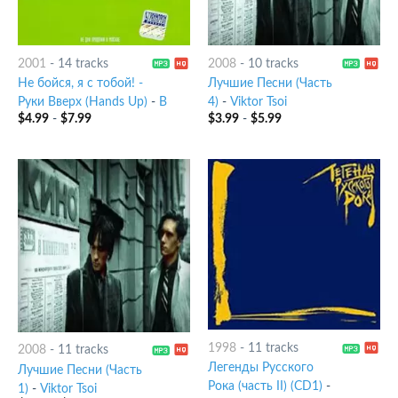
2001
-
14 tracks
2008
-
10 tracks
Не бойся, я с тобой! -
Лучшие Песни (Часть
Руки Bверх (Hands Up)
-
B
4)
-
Viktor Tsoi
$
4.99
-
$
7.99
$
3.99
-
$
5.99
1998
-
11 tracks
2008
-
11 tracks
Легенды Русского
Лучшие Песни (Часть
Рока (часть II) (CD1)
-
1)
-
Viktor Tsoi