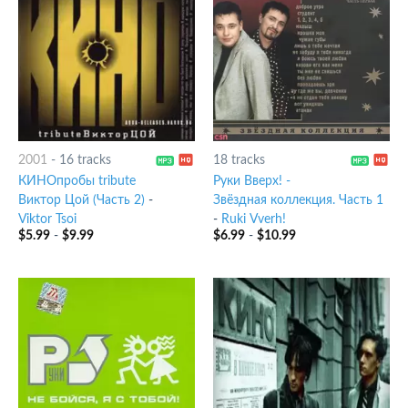
2001
-
16 tracks
18 tracks
КИНОпробы tribute
Руки Вверх! -
Виктор Цой (Часть 2)
-
Звёздная коллекция. Часть 1
Viktor Tsoi
-
Ruki Vverh!
$
5.99
-
$
9.99
$
6.99
-
$
10.99