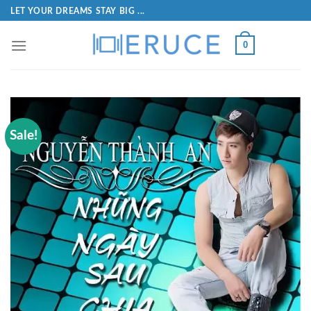
LET YOUR DREAMS STAY BIG ...
0
Sale!