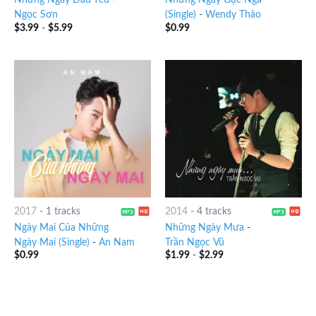
Những Ngày Dấu Yêu
-
Những Ngày Gục Ngã
Ngọc Sơn
(Single)
-
Wendy Thảo
$
3.99
-
$
5.99
$
0.99
2017
-
1 tracks
2014
-
4 tracks
Ngày Mai Của Những
Những Ngày Mưa
-
Ngày Mai (Single)
-
An Nam
Trần Ngọc Vũ
$
0.99
$
1.99
-
$
2.99