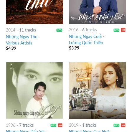
2016
-
6 tracks
2014
-
11 tracks
Những Ngày Cuối
-
Những Ngày Thu
-
Lương Quốc Thiên
Various Artists
$
3.99
$
4.99
1996
-
7 tracks
2019
-
1 tracks