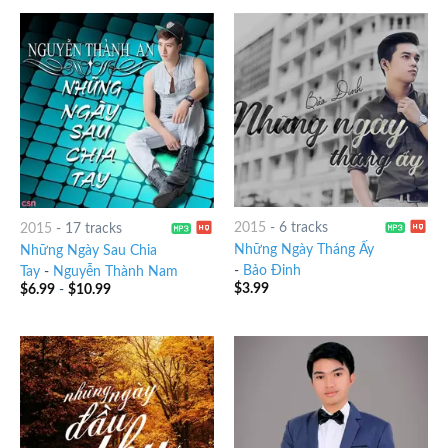
2015
-
6 tracks
2015
-
17 tracks
Những Ngày Tháng Ấy
Những Ngày Sau Chia
-
Bảo Đinh
Tay
-
Nguyễn Thành Nam
$
3.99
$
6.99
-
$
10.99