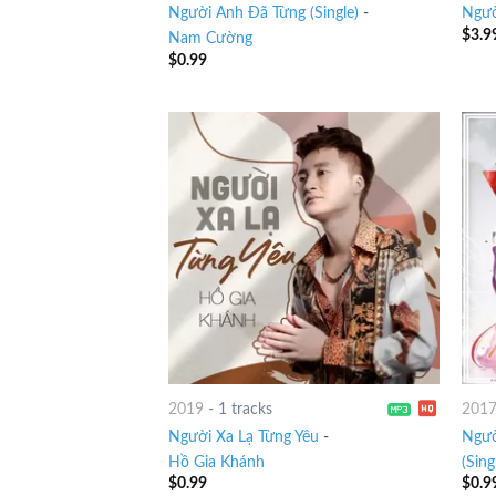
Người Anh Đã Từng (Single)
-
Ngườ
$
3.9
Nam Cường
$
0.99
2019
-
1 tracks
201
Người Xa Lạ Từng Yêu
-
Ngườ
Hồ Gia Khánh
(Sing
$
0.99
$
0.9