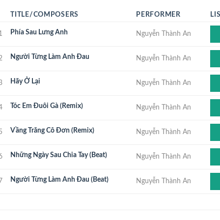
TITLE/COMPOSERS
PERFORMER
LI
Phía Sau Lưng Anh
1
Nguyễn Thành An
Người Từng Làm Anh Đau
2
Nguyễn Thành An
Hãy Ở Lại
3
Nguyễn Thành An
Tóc Em Đuôi Gà (Remix)
4
Nguyễn Thành An
Vầng Trăng Cô Đơn (Remix)
5
Nguyễn Thành An
Những Ngày Sau Chia Tay (Beat)
6
Nguyễn Thành An
Người Từng Làm Anh Đau (Beat)
7
Nguyễn Thành An