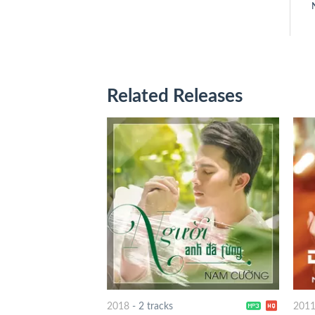
Related Releases
2018
-
2 tracks
201