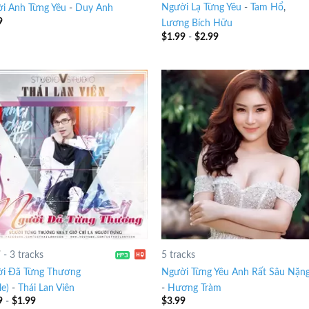
Người Lạ Từng Yêu
-
Tam Hổ
,
i Anh Từng Yêu
-
Duy Anh
9
Lương Bích Hữu
$
1.99
-
$
2.99
7
-
3 tracks
5 tracks
i Đã Từng Thương
Người Từng Yêu Anh Rất Sâu Nặn
le)
-
Thái Lan Viên
-
Hương Tràm
9
-
$
1.99
$
3.99