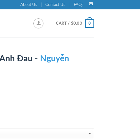
About Us
Contact Us
FAQs
0
CART /
$
0.00
 Anh Đau -
Nguyễn