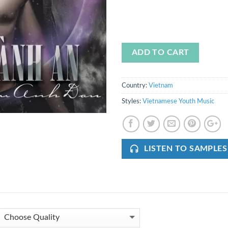
ADD TO CART
Country:
Vietnam
Styles:
Vietnamese Youth Music
LISTEN TO SAMPLES