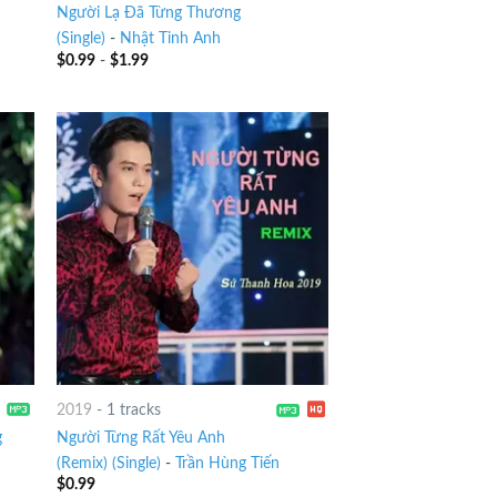
Người Lạ Đã Từng Thương
(Single)
-
Nhật Tinh Anh
$
0.99
-
$
1.99
2019
-
1 tracks
g
Người Từng Rất Yêu Anh
(Remix) (Single)
-
Trần Hùng Tiến
$
0.99