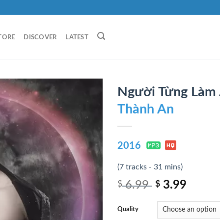
TORE
DISCOVER
LATEST
Người Từng Làm
Thành An
2016
(7 tracks - 31 mins)
6.99
3.99
$
$
Quality