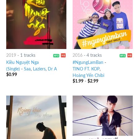
2019
-
1 tracks
2016
-
4 tracks
Kiều Nguyệt Nga
#NgungLamBan
-
(Single)
-
Saa
,
Laziers
,
Dr A
TINO FT. KOP
,
$
0.99
Hoàng Yến Chibi
$
1.99
-
$
2.99