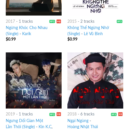
2017
-
1 tracks
2015
-
2 tracks
Ngừng Khóc Cho Nhau
Không Thể Ngừng Nhớ
(Single)
-
Karik
(Single)
-
Lê Vũ Bình
$
0.99
$
0.99
2019
-
1 tracks
2018
-
6 tracks
Ngưng Dối Gian Một
Ngại Ngùng
-
Lần Thôi (Single)
-
Kin K.C
,
Hoàng Nhật Thái