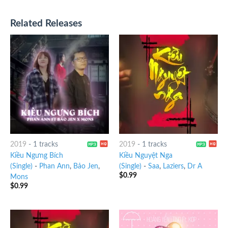
Related Releases
2019
-
1 tracks
2019
-
1 tracks
Kiều Ngưng Bích
Kiều Nguyệt Nga
(Single)
-
Phan Ann
,
Bảo Jen
,
(Single)
-
Saa
,
Laziers
,
Dr A
$
0.99
Mons
$
0.99