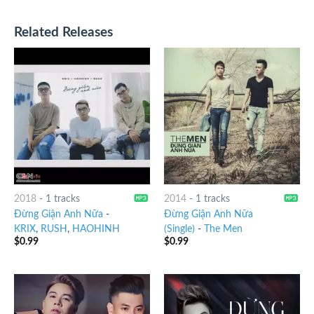
Related Releases
2018
-
1 tracks
2014
-
1 tracks
Đừng Giận Anh Nữa
-
Đừng Giận Anh Nữa
KRIX
,
RUSH
,
HAOHINH
(Single)
-
The Men
$
0.99
$
0.99