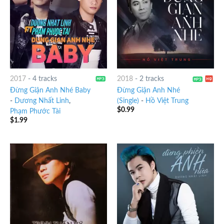
2017
-
4 tracks
2018
-
2 tracks
Đừng Giận Anh Nhé Baby
Đừng Giận Anh Nhé
-
Dương Nhất Linh
,
(Single)
-
Hồ Việt Trung
$
0.99
Phạm Phước Tài
$
1.99