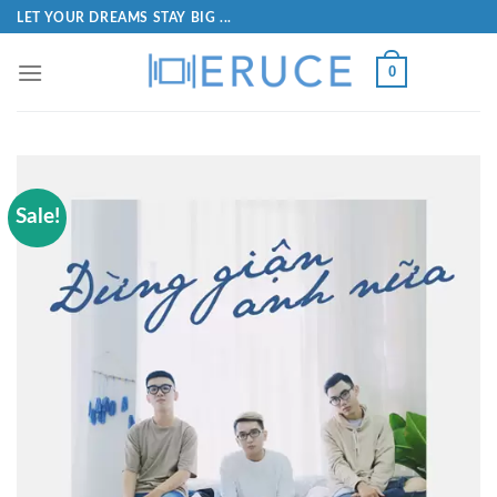
LET YOUR DREAMS STAY BIG ...
0
Sale!