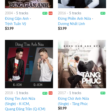
2004
-
5 tracks
2016
-
5 tracks
Đừng Giận Anh
-
Đừng Phiền Anh Nữa
-
Trịnh Tuấn Vỹ
Dương Nhất Linh
$
3.99
$
3.99
2018
-
1 tracks
2017
-
1 tracks
Đừng Tìm Anh Nữa
Đừng Chờ Anh Nữa
(Single)
-
K-ICM
,
(Single)
-
Tăng Phúc
$
0.99
Quang Đăng Trần (Q-ICM)