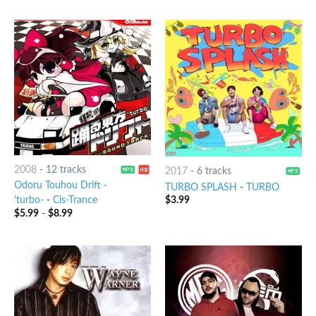
of 5
2008
-
12 tracks
2017
-
6 tracks
Odoru Touhou Drift -
TURBO SPLASH
-
TURBO
$
3.99
'turbo-
-
Cis-Trance
$
5.99
-
$
8.99