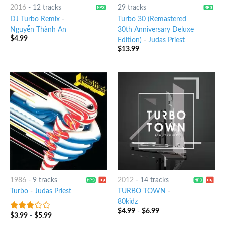
2016
-
12 tracks
29 tracks
DJ Turbo Remix
-
Turbo 30 (Remastered
Nguyễn Thành An
30th Anniversary Deluxe
$
4.99
Edition)
-
Judas Priest
$
13.99
1986
-
9 tracks
2012
-
14 tracks
Turbo
-
Judas Priest
TURBO TOWN
-
80kidz
$
4.99
-
$
6.99
$
3.99
-
$
5.99
3
out