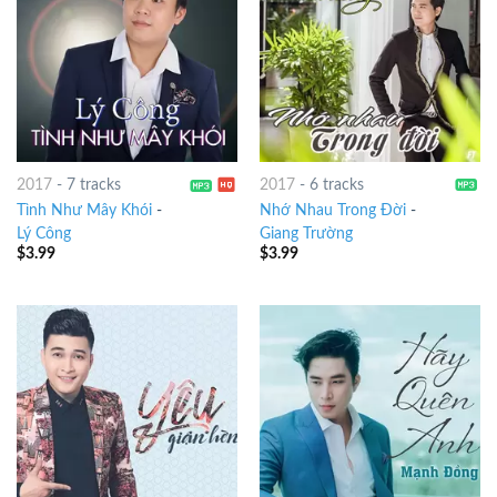
2017
-
7 tracks
2017
-
6 tracks
Tình Như Mây Khói
-
Nhớ Nhau Trong Đời
-
Lý Công
Giang Trường
$
3.99
$
3.99