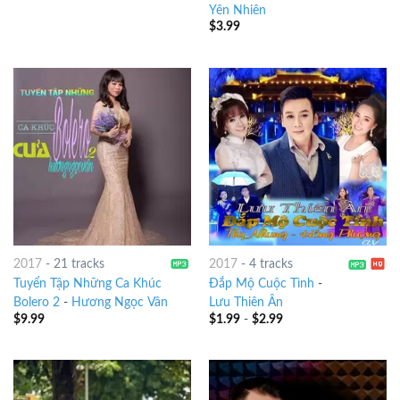
Yên Nhiên
$
3.99
2017
-
21 tracks
2017
-
4 tracks
Tuyển Tập Những Ca Khúc
Đắp Mộ Cuộc Tình
-
Bolero 2
-
Hương Ngọc Vân
Lưu Thiên Ân
$
9.99
$
1.99
-
$
2.99