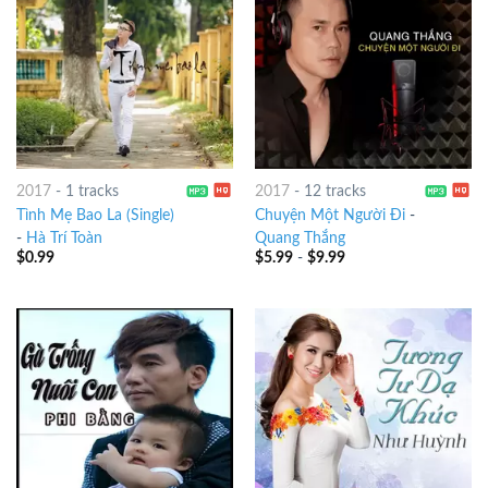
2017
-
1 tracks
2017
-
12 tracks
Tình Mẹ Bao La (Single)
Chuyện Một Người Đi
-
-
Hà Trí Toàn
Quang Thắng
$
0.99
$
5.99
-
$
9.99